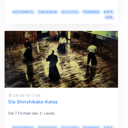
HOZOINRYU
TAKADAHA
SOJUTSU
TRAINING
KATA
URA
24-08-18 17:44
Die Shinshikake-Katas
Die 7 Formen des 3. Levels
HOZOINRYU
TAKADAHA
SOJUTSU
TRAINING
KATA