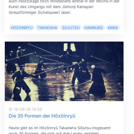
auch heutzutage noch mindestens einmal in der Woche in der
Kunst des Umgangs mit dem Jūmonji Kamayari
(kreuzförimiger Sichelspeer) üben.
HOZOINRYU
TAKADAHA
SOJUTSU
HAMBURG
NARA
19-08-18 19:56
Die 35 Formen der Hōzōinryū
Heute gibt es im Hōzōinryū Takadaha Sōjutsu insgesamt
noch 35 Formen, die sich auf drei Levels verteilen.