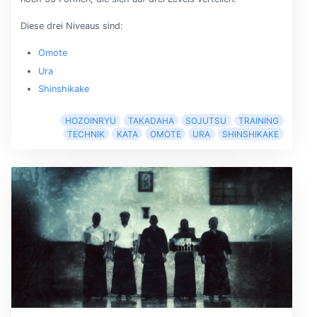
Diese drei Niveaus sind:
Omote
Ura
Shinshikake
HOZOINRYU
TAKADAHA
SOJUTSU
TRAINING
TECHNIK
KATA
OMOTE
URA
SHINSHIKAKE