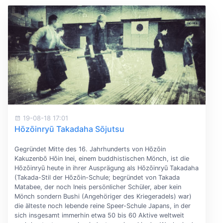
19-08-18 17:01
Hōzōinryū Takadaha Sōjutsu
Gegründet Mitte des 16. Jahrhunderts von Hōzōin
Kakuzenbō Hōin Inei, einem buddhistischen Mönch, ist die
Hōzōinryū heute in ihrer Ausprägung als Hōzōinryū Takadaha
(Takada-Stil der Hōzōin-Schule; begründet von Takada
Matabee, der noch Ineis persönlicher Schüler, aber kein
Mönch sondern Bushi (Angehöriger des Kriegeradels) war)
die älteste noch lebende reine Speer-Schule Japans, in der
sich insgesamt immerhin etwa 50 bis 60 Aktive weltweit