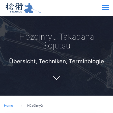
Hōzōinryū Takadaha
Sōjutsu
Übersicht, Techniken, Terminologie
Home
Hōzōinryū