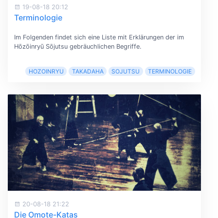
19-08-18 20:12
Terminologie
Im Folgenden findet sich eine Liste mit Erklärungen der im
Hōzōinryū Sōjutsu gebräuchlichen Begriffe.
HOZOINRYU
TAKADAHA
SOJUTSU
TERMINOLOGIE
20-08-18 21:22
Die Omote-Katas