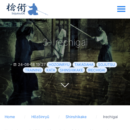
3. Irechigai
24-08-18 19:27
HOZOINRYU
TAKADAHA
SOJUTSU
TRAINING
KATA
SHINSHIKAKE
IRECHIGAI
Home
Hōzōinryū
Shinshikake
Irechigai