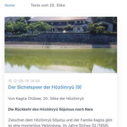
Home
Texte vom 20. Sōke
12-08-18 14:49
Der Sichelspeer der Hōzōinryū (9)
Von Kagita Chūbee, 20. Sōke der Hōzōinryū
Die Rückkehr des Hōzōinryū Sōjutsus nach Nara
Zwischen dem Hōzōinryū Sōjutsu und der Familie Kagita gibt
es eine mysteriöse Verbindung. Im Jahre Shōwa 33 (1958)