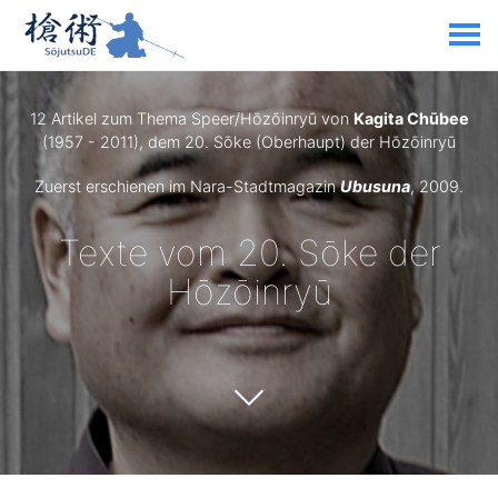
12 Artikel zum Thema Speer/Hōzōinryū von
Kagita Chūbee
(1957 - 2011), dem 20. Sōke (Oberhaupt) der Hōzōinryū
Zuerst erschienen im Nara-Stadtmagazin
Ubusuna
, 2009.
Texte vom 20. Sōke der
Hōzōinryū