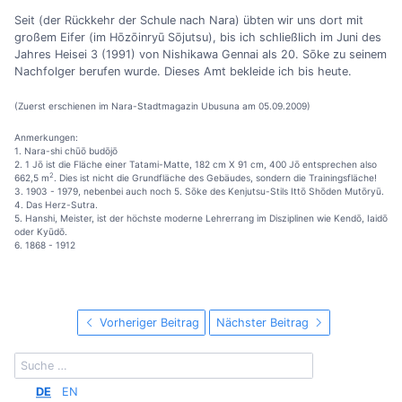
Seit (der Rückkehr der Schule nach Nara) übten wir uns dort mit
großem Eifer (im Hōzōinryū Sōjutsu), bis ich schließlich im Juni des
Jahres Heisei 3 (1991) von Nishikawa Gennai als 20. Sōke zu seinem
Nachfolger berufen wurde. Dieses Amt bekleide ich bis heute.
(Zuerst erschienen im Nara-Stadtmagazin Ubusuna am 05.09.2009)
Anmerkungen:
1. Nara-shi chūō budōjō
2. 1 Jō ist die Fläche einer Tatami-Matte, 182 cm X 91 cm, 400 Jō entsprechen also
2
662,5 m
. Dies ist nicht die Grundfläche des Gebäudes, sondern die Trainingsfläche!
3. 1903 - 1979, nebenbei auch noch 5. Sōke des Kenjutsu-Stils Ittō Shōden Mutōryū.
4. Das Herz-Sutra.
5. Hanshi, Meister, ist der höchste moderne Lehrerrang im Disziplinen wie Kendō, Iaidō
oder Kyūdō.
6. 1868 - 1912
Vorheriger Beitrag
Nächster Beitrag
DE
EN