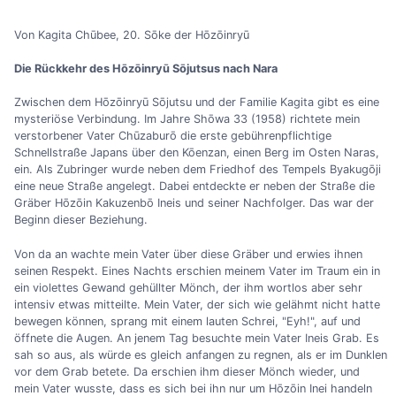
Von Kagita Chūbee, 20. Sōke der Hōzōinryū
Die Rückkehr des Hōzōinryū Sōjutsus nach Nara
Zwischen dem Hōzōinryū Sōjutsu und der Familie Kagita gibt es eine
mysteriöse Verbindung. Im Jahre Shōwa 33 (1958) richtete mein
verstorbener Vater Chūzaburō die erste gebührenpflichtige
Schnellstraße Japans über den Kōenzan, einen Berg im Osten Naras,
ein. Als Zubringer wurde neben dem Friedhof des Tempels Byakugōji
eine neue Straße angelegt. Dabei entdeckte er neben der Straße die
Gräber Hōzōin Kakuzenbō Ineis und seiner Nachfolger. Das war der
Beginn dieser Beziehung.
Von da an wachte mein Vater über diese Gräber und erwies ihnen
seinen Respekt. Eines Nachts erschien meinem Vater im Traum ein in
ein violettes Gewand gehüllter Mönch, der ihm wortlos aber sehr
intensiv etwas mitteilte. Mein Vater, der sich wie gelähmt nicht hatte
bewegen können, sprang mit einem lauten Schrei, "Eyh!", auf und
öffnete die Augen. An jenem Tag besuchte mein Vater Ineis Grab. Es
sah so aus, als würde es gleich anfangen zu regnen, als er im Dunklen
vor dem Grab betete. Da erschien ihm dieser Mönch wieder, und
mein Vater wusste, dass es sich bei ihn nur um Hōzōin Inei handeln