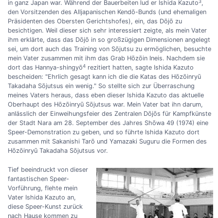
3
in ganz Japan war. Während der Bauerbeiten lud er Ishida Kazuto
,
den Vorsitzenden des Alljapanischen Kendō-Bunds (und ehemaligen
Präsidenten des Obersten Gerichtshofes), ein, das Dōjō zu
besichtigen. Weil dieser sich sehr interessiert zeigte, als mein Vater
ihm erklärte, dass das Dōjō in so großzügigen Dimensionen angelegt
sei, um dort auch das Training von Sōjutsu zu ermöglichen, besuchte
mein Vater zusammen mit ihm das Grab Hōzōin Ineis. Nachdem sie
4
dort das Hannya-shingyō
rezitiert hatten, sagte Ishida Kazuto
bescheiden: "Ehrlich gesagt kann ich die die Katas des Hōzōinryū
Takadaha Sōjutsus ein wenig." So stellte sich zur Überraschung
meines Vaters heraus, dass eben dieser Ishida Kazuto das aktuelle
Oberhaupt des Hōzōinryū Sōjutsus war. Mein Vater bat ihn darum,
anlässlich der Einweihungsfeier des Zentralen Dōjōs für Kampfkünste
der Stadt Nara am 28. September des Jahres Shōwa 49 (1974) eine
Speer-Demonstration zu geben, und so führte Ishida Kazuto dort
zusammen mit Sakanishi Tarō und Yamazaki Suguru die Formen des
Hōzōinryū Takadaha Sōjutsus vor.
Tief beeindruckt von dieser
fantastischen Speer-
Vorführung, flehte mein
Vater Ishida Kazuto an,
diese Speer-Kunst zurück
nach Hause kommen zu