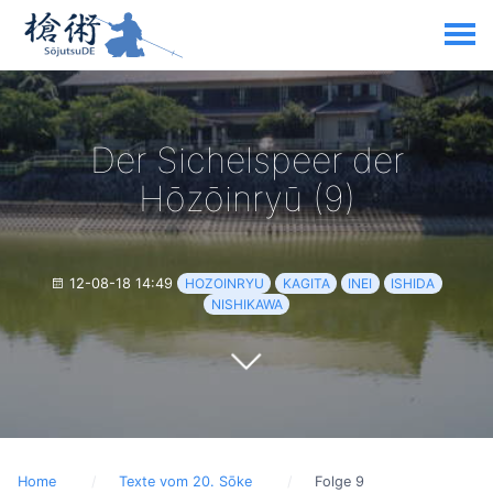
Der Sichelspeer der
Hōzōinryū (9)
12-08-18 14:49
HOZOINRYU
KAGITA
INEI
ISHIDA
NISHIKAWA
Home
Texte vom 20. Sōke
Folge 9