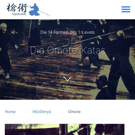
Die 14 Formen des 1. Levels
Die Omote-Katas
Home
Hōzōinryū
Omote