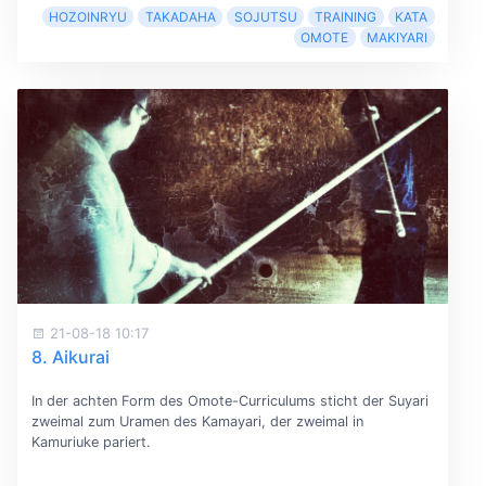
HOZOINRYU
TAKADAHA
SOJUTSU
TRAINING
KATA
OMOTE
MAKIYARI
21-08-18 10:17
8. Aikurai
In der achten Form des Omote-Curriculums sticht der Suyari
zweimal zum Uramen des Kamayari, der zweimal in
Kamuriuke pariert.