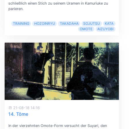
schließlich einen Stich zu seinem Uramen in Kamuriuke zu
parieren.
TRAINING
HOZOINRYU
TAKADAHA
SOJUTSU
KATA
OMOTE
AIZUYOBI
21-08-18 14:16
14. Tōme
In der vierzehnten Omote-Form versucht der Suyari, den