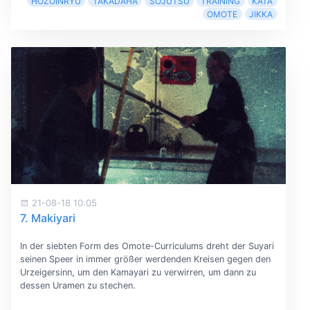
HOZOINRYU
TAKADAHA
SOJUTSU
TRAINING
KATA
OMOTE
JIKKA
21-08-18 10:05
7. Makiyari
In der siebten Form des Omote-Curriculums dreht der Suyari
seinen Speer in immer größer werdenden Kreisen gegen den
Urzeigersinn, um den Kamayari zu verwirren, um dann zu
dessen Uramen zu stechen.