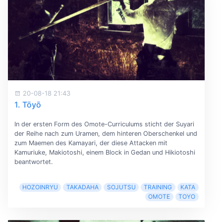
20-08-18 21:43
1. Tōyō
In der ersten Form des Omote-Curriculums sticht der Suyari
der Reihe nach zum Uramen, dem hinteren Oberschenkel und
zum Maemen des Kamayari, der diese Attacken mit
Kamuriuke, Makiotoshi, einem Block in Gedan und Hikiotoshi
beantwortet.
HOZOINRYU
TAKADAHA
SOJUTSU
TRAINING
KATA
OMOTE
TOYO