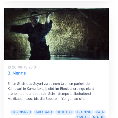
20-08-18 23:31
3. Nenge
Einen Stich des Suyari zu seinem Uramen pariert der
Kamayari in Kamuriuke, bleibt im Block allerdings nicht
stehen, sondern übt sein Schritttempo beibehaltend
Makikaeshi aus, bis die Speere in Yarigamae sind.
HOZOINRYU
TAKADAHA
SOJUTSU
TRAINING
KATA
OMOTE
NENGE